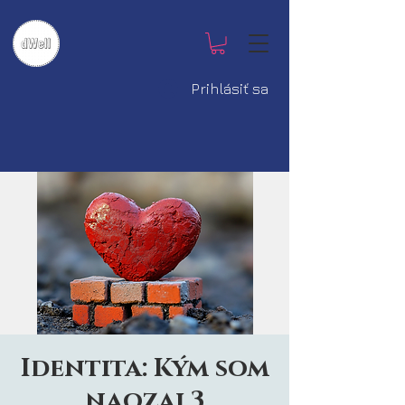
Prihlásiť sa
Identita: Kým som
naozaj 3