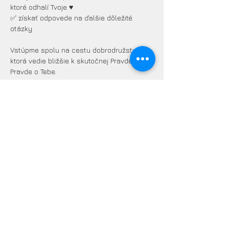
ktoré odhalí Tvoje ♥
✅ získať odpovede na ďalšie dôležité 
otázky
Vstúpme spolu na cestu dobrodružstva,
ktorá vedie bližšie k skutočnej Pravde.
Pravde o Tebe.
Teším sa na stretnutie.
S úctou Zuzana Šerá
VSTUPENKY
Predaj sa skončil
Typ vstupenky
Identita: Kto som naozaj 3
Viac informácií