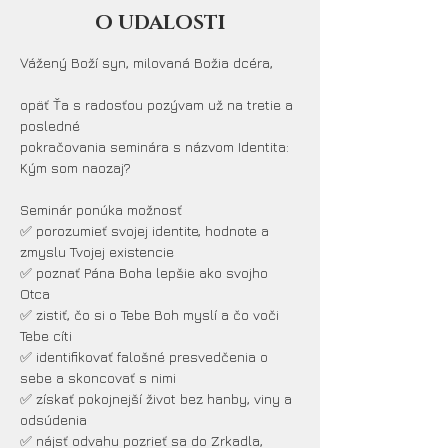
O UDALOSTI
Vážený Boží syn, milovaná Božia dcéra,
opäť Ťa s radosťou pozývam už na tretie a 
posledné
pokračovania seminára s názvom Identita: 
Kým som naozaj?
Seminár ponúka možnosť
✅ porozumieť svojej identite, hodnote a 
zmyslu Tvojej existencie
✅ poznať Pána Boha lepšie ako svojho 
Otca
✅ zistiť, čo si o Tebe Boh myslí a čo voči 
Tebe cíti
✅ identifikovať falošné presvedčenia o 
sebe a skoncovať s nimi
✅ získať pokojnejší život bez hanby, viny a 
odsúdenia
✅ nájsť odvahu pozrieť sa do Zrkadla, 