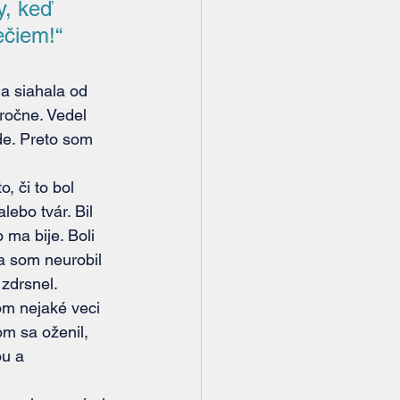
, keď 
ečiem!“
ročne. Vedel 
de. Preto som 
ebo tvár. Bil 
ma bije. Boli 
ťa som neurobil 
zdrsnel. 
om nejaké veci 
m sa oženil, 
u a 