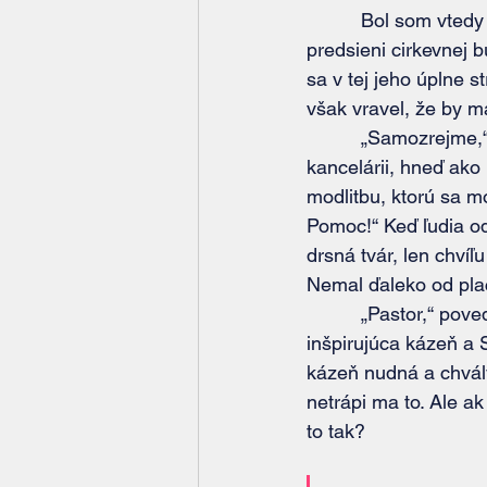
          Bol s
predsieni cirkevnej 
sa v tej jeho úplne s
však vravel, že by m
          „Samozrejme,“ odvetil som a sťažka som prehltol. „Môžeme sa stretnúť v mojej 
kancelárii, hneď ako
modlitbu, ktorú sa m
Pomoc!“ Keď ľudia od
drsná tvár, len chvíľu
Nemal ďaleko od pla
          „Pastor,“ povedal, „prečo neznesiem byť v cirkvi? Keď sú dobré chvály alebo 
inšpirujúca kázeň a 
kázeň nudná a chvály
netrápi ma to. Ale ak
to tak?