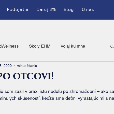
Podujatia
Daruj 2%
Blog
O nás
dWellness
Školy EHM
Volaj ku mne
8, 2020
4 minút čítania
 po otcovi!
inulých skúseností, keďže sme deťmi vyrastajúcimi s na