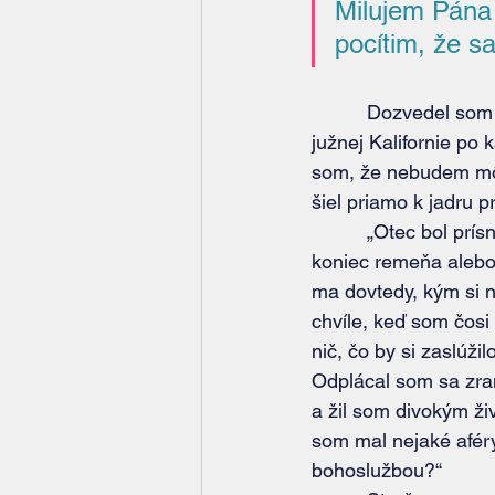
Milujem Pána 
pocítim, že s
          Dozvedel som sa, že Jim bol obchodný cestujúci. Oblasť jeho pôsobenia siahala od 
južnej Kalifornie po
som, že nebudem môc
šiel priamo k jadru 
          „Otec bol prísny – nie, bol brutálny. Mlátil ma remeňom, bez ohľadu na to, či to bol 
koniec remeňa alebo 
ma dovtedy, kým si n
chvíle, keď som čosi 
nič, čo by si zaslúž
Odplácal som sa zraň
a žil som divokým ž
som mal nejaké aféry
bohoslužbou?“