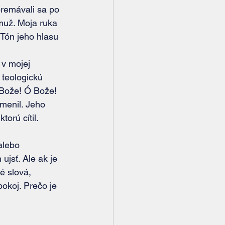
a premávali sa po
muž. Moja ruka
“ Tón jeho hlasu
 teologickú 
 Bože! Ó Bože! 
menil. Jeho 
orú cítil. 
jsť. Ale ak je 
é slová, 
pokoj. Prečo je 