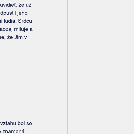
vidieť, že už 
dpustil jeho 
í ľudia. Srdcu 
aozaj miluje a 
e, že Jim v 
vzťahu bol so 
čo znamená 