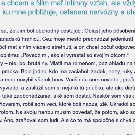
a chcem s Ním mať intímny vzťah, ale vždy
a ku mne približuje, ostanem nervózny a ut
 kanadskú hranicu. Cez moje mesto prechádzal jedenkrát 
ť mať s ním viacero stretnutí, a on chcel počuť odpove
problému: „Povedz mi, ako si vyrastal so svojím otcom.“
pracka. Bolo jedno, kde ma zasiahol: zadok, nohy, ruky al
a mne nevybil všetok hnev. Väčšinou som nevedel, prečo 
vyviedol a zaslúžil som si nejakú tú príučku, ale ako die
ilo také zaobchádzanie, aké som dostal. Neskôr som však 
ovaním, robil som veci, ktoré boli naozaj zlé. Ukradol s
ivotom. Na svoju hanbu musím povedať, že potom, ako so
. Áno, zraňoval som ľudí. Ale čo to má spoločné s chválo