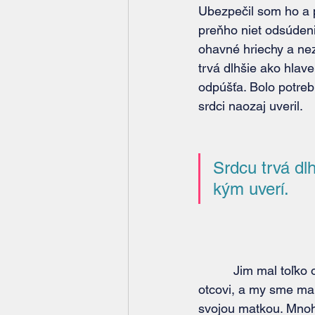
Ubezpečil som ho a p
preňho niet odsúdeni
ohavné hriechy a neza
trvá dlhšie ako hlav
odpúšťa. Bolo potreb
srdci naozaj uveril.
Srdcu trvá dlh
kým uverí.
          Jim mal toľko odsúdenia voči svojmu 
otcovi, a my sme mal
svojou matkou. Mnoh