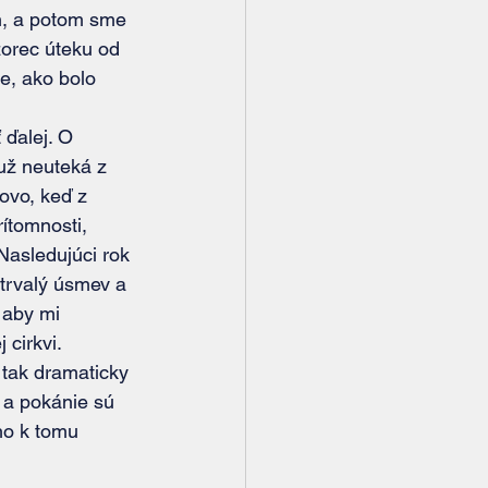
h, a potom sme 
zorec úteku od 
e, ako bolo 
už neuteká z 
ovo, keď z 
ítomnosti, 
Nasledujúci rok 
 trvalý úsmev a 
 aby mi 
 cirkvi.
 a pokánie sú 
ho k tomu 