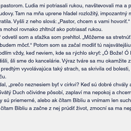
om vtedy pastorom. Ľudia mi potriasali rukou, navštevovali ma 
budovy. Tam na mňa uprene hľadel rozložitý, impozantný 
tratila. Vyšli z neho slová: „Pastor, chcem s vami hovoriť.
a mohol rovnako zhltnúť ako potriasať rukou.
 budem môcť.“ Potom som sa začal modliť tú najsvätejšiu
odlím vždy, keď neviem, kde sa rýchlo skryť: „Ó Bože! Ó
išli, šli sme do kancelárie. Výraz tváre sa mu okamžite z
 predtým vyvolávajúca taký strach, sa skrivila od bolesti, kt
ču.
Svätý Duch očividne pôsobí, zaplaví ma nepokoj a chcem u
 sú priemerné, alebo ak čítam Bibliu a vnímam len such
 čítam Bibliu a začne z nej prúdiť život, zmocní sa ma ne