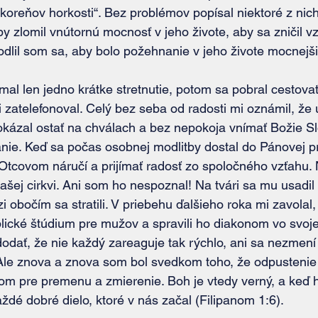
koreňov horkosti“. Bez problémov popísal niektoré z nic
by zlomil vnútornú mocnosť v jeho živote, aby sa zničil v
odlil som sa, aby bolo požehnanie v jeho živote mocnejši
 zatelefonoval. Celý bez seba od radosti mi oznámil, že 
okázal ostať na chválach a bez nepokoja vnímať Božie Sl
ie. Keď sa počas osobnej modlitby dostal do Pánovej pr
Otcovom náručí a prijímať radosť zo spoločného vzťahu. 
ašej cirkvi. Ani som ho nespoznal! Na tvári sa mu usadil
 obočím sa stratili. V priebehu ďalšieho roka mi zavolal,
lické štúdium pre mužov a spravili ho diakonom vo svojej
 Ale znova a znova som bol svedkom toho, že odpustenie
m pre premenu a zmierenie. Boh je vtedy verný, a keď 
dé dobré dielo, ktoré v nás začal (Filipanom 1:6).