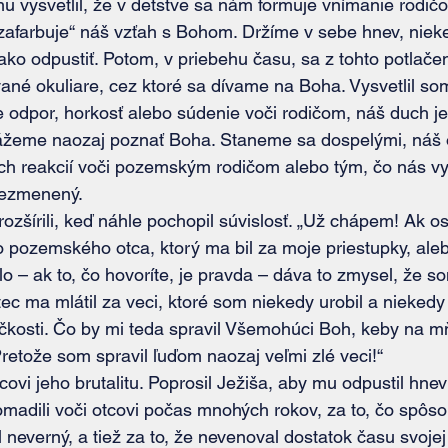
ne som mu vysvetlil, že v detstve sa nám formuje vnímanie rodi
zafarbuje“ náš vzťah s Bohom. Držíme v sebe hnev, nieke
ako odpustiť. Potom, v priebehu času, sa z tohto potlač
ané okuliare, cez ktoré sa dívame na Boha. Vysvetlil so
 odpor, horkosť alebo súdenie voči rodičom, náš duch j
okážeme naozaj poznať Boha. Staneme sa dospelými, náš 
ch reakcií voči pozemským rodičom alebo tým, čo nás vy
nezmenený.
 pozemského otca, ktorý ma bil za moje priestupky, aleb
lo – ak to, čo hovoríte, je pravda – dáva to zmysel, že s
ec ma mlátil za veci, ktoré som niekedy urobil a niekedy 
ličkosti. Čo by mi teda spravil Všemohúci Boh, keby na m
Pretože som spravil ľuďom naozaj veľmi zlé veci!“
madili voči otcovi počas mnohých rokov, za to, čo spôsob
 neverný, a tiež za to, že nevenoval dostatok času svojej 