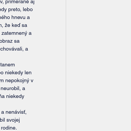
čov, primerané aj
dy preto, lebo
eného hnevu a
m, že keď sa 
e zatemnený a 
obraz sa 
chovávali, a 
o niekedy len 
om nepokojný v 
neurobil, a 
ňa niekedy 
il svojej 
rodine. 