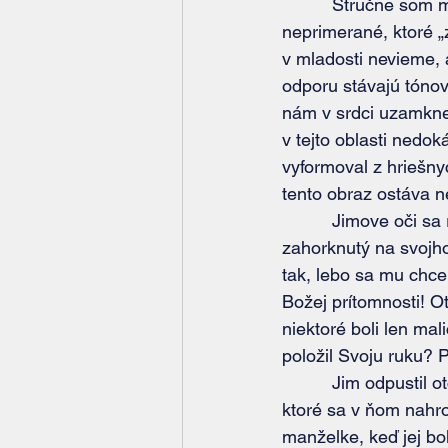
          Struč
neprimerané, ktoré „
v mladosti nevieme, 
odporu stávajú tónov
nám v srdci uzamkne
v tejto oblasti ned
vyformoval z hriešny
tento obraz ostáva 
          Jimove oči sa rozšírili, keď náhle pochopil súvislosť. „Už chápem! Ak ostanem 
zahorknutý na svojho
tak, lebo sa mu chce
Božej prítomnosti! Ot
niektoré boli len ma
položil Svoju ruku? 
          Jim odpustil otcovi jeho brutalitu. Poprosil Ježiša, aby mu odpustil hnev a nenávisť, 
ktoré sa v ňom nahro
manželke, keď jej bol