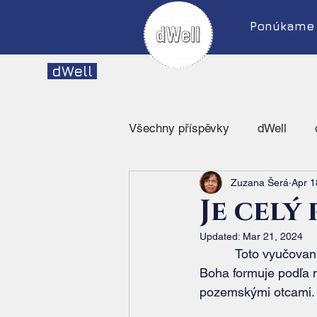
Ponúkame
dWell
Všechny příspěvky
dWell
Zuzana Šerá
Apr 1
Intimita s Bohom
Je celý
Updated:
Mar 21, 2024
          Toto vyučovanie som zažil v praxi istú nedeľu po zhromaždení – ako sa vnímanie 
Boha formuje podľa m
pozemskými otcami.