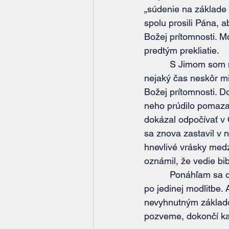
„súdenie na základe 
spolu prosili Pána, a
Božej prítomnosti. M
predtým prekliatie.
          S Jimom som mal len jedno krátke stretnutie, potom sa pobral cestovať ďalej. O 
nejaký čas neskôr mi
Božej prítomnosti. D
neho prúdilo pomazan
dokázal odpočívať v 
sa znova zastavil v n
hnevlivé vrásky medzi
oznámil, že vedie bib
          Ponáhľam sa dodať, že nie každý zareaguje tak rýchlo, ani sa nezmení tak dramaticky 
po jedinej modlitbe.
nevyhnutným základo
pozveme, dokončí kaž