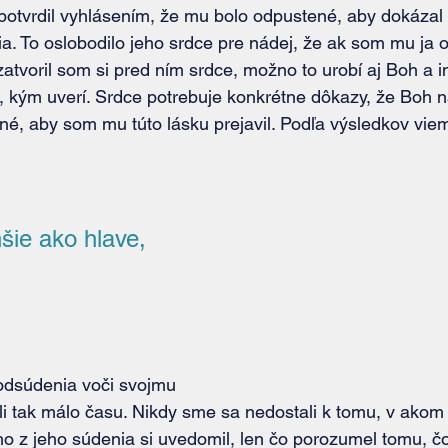
otvrdil vyhlásením, že mu bolo odpustené, aby dokázal u
a. To oslobodilo jeho srdce pre nádej, že ak som mu ja o
tvoril som si pred ním srdce, možno to urobí aj Boh a in
e, kým uverí. Srdce potrebuje konkrétne dôkazy, že Boh n
né, aby som mu túto lásku prejavil. Podľa výsledkov viem
šie ako hlave, 
i tak málo času. Nikdy sme sa nedostali k tomu, v akom 
o z jeho súdenia si uvedomil, len čo porozumel tomu, 