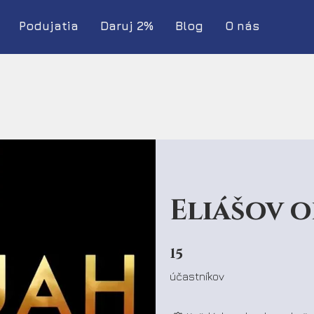
Podujatia
Daruj 2%
Blog
O nás
Eliášov 
15
15 účastníkov
účastníkov