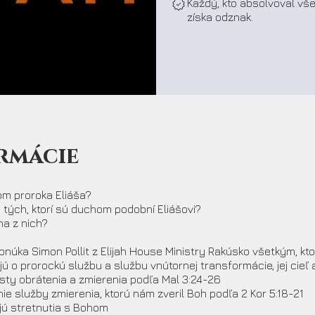
Každý, kto absolvoval vš
získa odznak.
rmácie
om proroka Eliáša?
 tých, ktorí sú duchom podobní Eliášovi?
dna z nich?
úka Simon Pollit z Elijah House Ministry Rakúsko všetkým, kto
jú o prorockú službu a službu vnútornej transformácie, jej cieľ
sty obrátenia a zmierenia podľa Mal 3:24-26
e služby zmierenia, ktorú nám zveril Boh podľa 2 Kor 5:18-21
jú stretnutia s Bohom