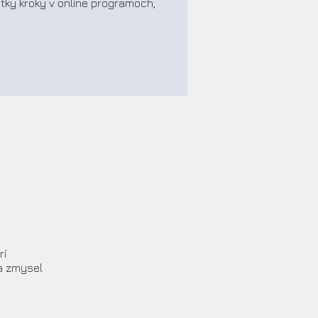
etky kroky v online programoch,
rí
 a zmysel