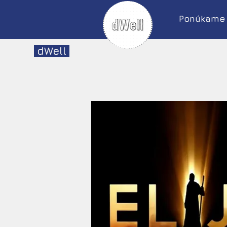
Ponúkame
dWell