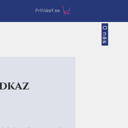
Prihlásiť sa
O nás
odkaz