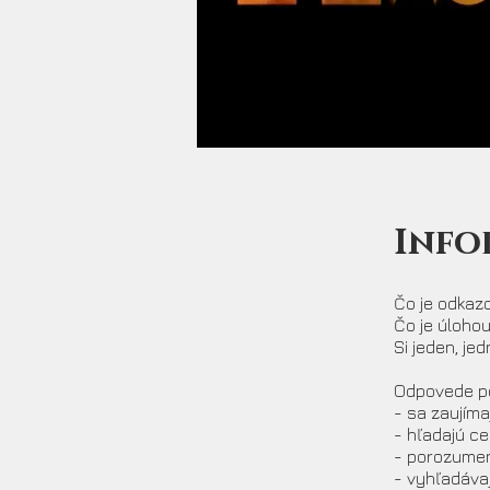
Info
Čo je odkaz
Čo je úlohou
Si jeden, je
Odpovede pon
- sa zaujíma
- hľadajú ce
- porozumeni
- vyhľadáva