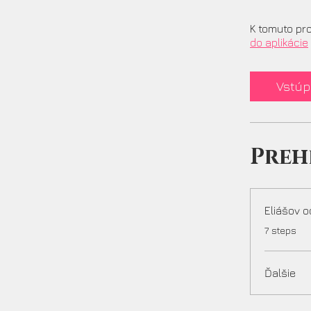
K tomuto pro
do aplikácie
Vstúp
Preh
Eliášov o
.
7 steps
Ďalšie