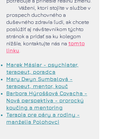
potrebuje a prinesie reálnu zmenu.
Vážení, ktorí stojíte v službe v
prospech duchovného a
duševného zdravia ľudí, ak chcete
poslúžiť aj návštevníkom týchto
stránok a pridať sa ku kolegom
nižšie, kontaktujte nás na
tomto
linku
.
Marek Mäsiar
- psychiater,
terapeut, poradca
Mary Dwyn Sumbalová
-
terapeut, mentor, kouč
Barbora Hýroššová Covacha -
Nová perspektíva - prorocký
koučing a mentoring
Terapia pre páry a rodiny -
manželia Polohovci