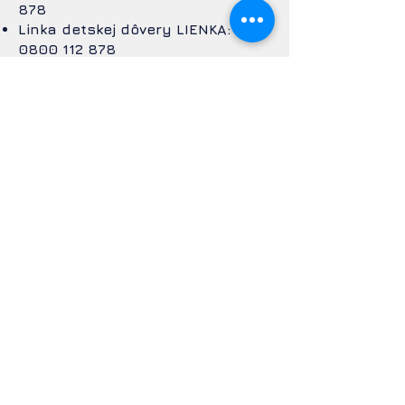
878
Linka detskej dôvery LIENKA:
0800 112 878
Linka detskej pomoci:
0800 100
444
Linka pre hľadané deti v celej EÚ:
116 000
Linka detskej istoty Slovenského
výboru UNICEF:
0800 112 112
Linka detskej dôvery: 055/23 47
272
Liga za duševné zdravie:
0800
800 566
IPčko.sk: internetová poradňa
Linka dôvery NEZÁBUDKA:
0850 11
10 22
Linka nádeje:
055 644 11 55
Bezplatná nonstop linka pre
ženy zažívajúce násilie:
0800 212
212