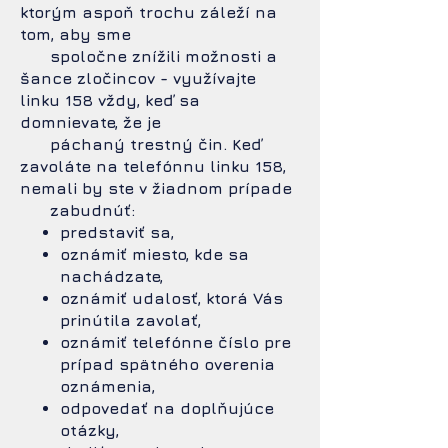
ktorým aspoň trochu záleží na
tom, aby sme
spoločne znížili možnosti a
šance zločincov - využívajte
linku 158 vždy, keď sa
domnievate, že je
páchaný trestný čin. Keď
zavoláte na telefónnu linku 158,
nemali by ste v žiadnom prípade
zabudnúť:
predstaviť sa,
oznámiť miesto, kde sa
nachádzate,
oznámiť udalosť, ktorá Vás
prinútila zavolať,
oznámiť telefónne číslo pre
prípad spätného overenia
oznámenia,
odpovedať na doplňujúce
otázky,