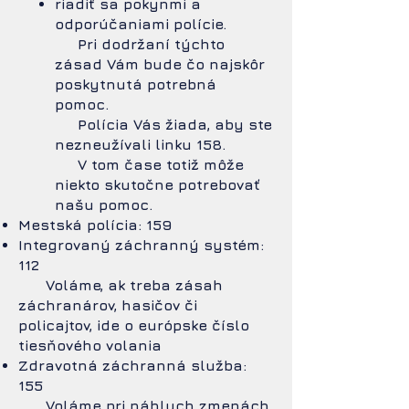
riadiť sa pokynmi a
odporúčaniami polície.
Pri dodržaní týchto
zásad Vám bude čo najskôr
poskytnutá potrebná
pomoc.
Polícia Vás žiada, aby ste
nezneužívali linku 158.
V tom čase totiž môže
niekto skutočne potrebovať
našu pomoc.
Mestská polícia: 159
Integrovaný záchranný systém:
112
Voláme, ak treba zásah
záchranárov, hasičov či
policajtov, ide o európske číslo
tiesňového volania
Zdravotná záchranná služba:
155
Voláme pri náhlych zmenách