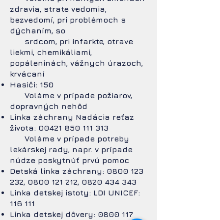
zdravia, strate vedomia,
bezvedomí, pri problémoch s
dýchaním, so
srdcom, pri infarkte, otrave
liekmi, chemikáliami,
popáleninách, vážnych úrazoch,
krvácaní
Hasiči: 150
Voláme v prípade požiarov,
dopravných nehôd
Linka záchrany Nadácia reťaz
života:
00421 850 111 313
Voláme v prípade potreby
lekárskej rady, napr. v prípade
núdze poskytnúť prvú pomoc
Detská linka záchrany:
0800 123
232
,
0800 121 212
,
0820 434 343
Linka detskej istoty: LDI UNICEF:
116 111
Linka detskej dôvery:
0800 117