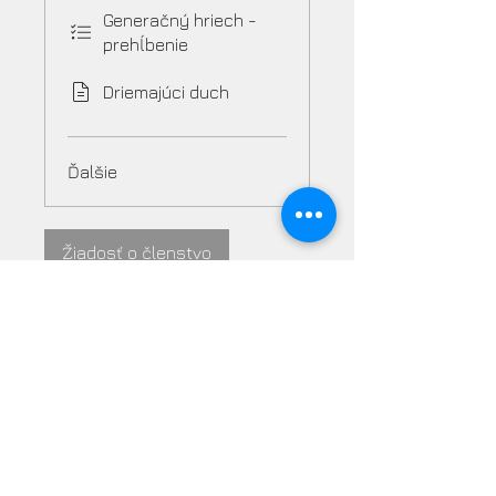
Generačný hriech -
prehĺbenie
Driemajúci duch
Ďalšie
Žiadosť o členstvo
Lektor