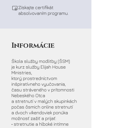
Získajte certifikát
absolvovaním programu.
Informácie
Škola služby modlitby (ŠSM)
je kurz služby Elijah House
Ministries,
ktorý prostredníctvom
inšpiratívneho vyučovania,
času stráveného v prítomnosti
Nebeského Otca
a stretnutí v malých skupinkách
počas ôsmich online stretnutí
a dvoch víkendoviek ponúka
možnosť zažiť a prijať:
• stretnutie a hlboké intímne