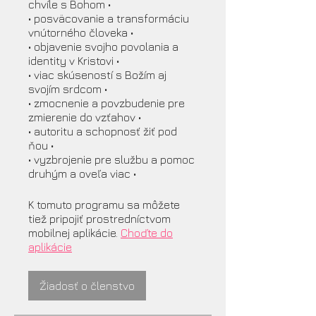
chvíle s Bohom •
• posväcovanie a transformáciu
vnútorného človeka •
• objavenie svojho povolania a
identity v Kristovi •
• viac skúseností s Božím aj
svojím srdcom •
• zmocnenie a povzbudenie pre
zmierenie do vzťahov •
• autoritu a schopnosť žiť pod
ňou •
• vyzbrojenie pre službu a pomoc
druhým a oveľa viac •
K tomuto programu sa môžete
tiež pripojiť prostredníctvom
mobilnej aplikácie.
Choďte do
aplikácie
Žiadosť o členstvo