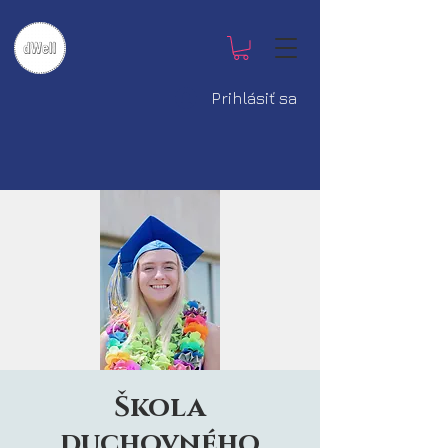
Prihlásiť sa
Škola
duchovného