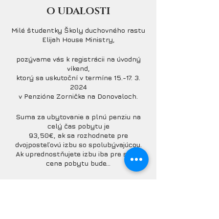
O UDALOSTI
Milé študentky Školy duchovného rastu
Elijah House Ministry,
pozývame vás k registrácii na úvodný
víkend,
ktorý sa uskutoční v termíne
15.-17. 3.
2024
v Penzióne Zornička na Donovaloch.
Suma za ubytovanie a plnú penziu na
celý čas pobytu je
93,50€, ak sa rozhodnete pre
dvojposteľovú izbu so spolubývajúcou.
Ak uprednostňujete izbu iba pre seba,
cena pobytu bude...
Sumu budeme uhrádzať v hotovosti
počas registrácie na mieste pobytu
.
Počas víkendu bude priestor prispieť