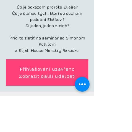
Čo je odkazom proroka Eliáša?
Čo je úlohou tých, ktorí sú duchom
podobní Eliášovi?
Si jeden, jedna z nich?
Príď to zistiť na seminár so Simonom
Pollitom
z Elijah House Ministry Rakúsko.
Přihlašování uzavřeno
Zobrazit další události
ČAS A MIESTO
20. 1. 2024, 10:00 – 21. 1. 2024, 16:30
Bratislava, Bratislava, Slovensko