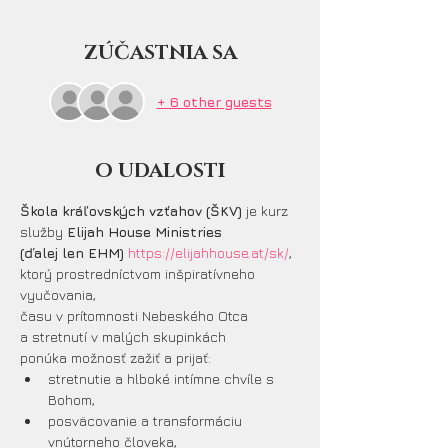
ZÚČASTNIA SA
+ 6 other guests
O UDALOSTI
Škola
kráľovských
vzťahov
(ŠKV)
 je kurz 
služby 
Elijah House Ministries
(ďalej len EHM) 
https://elijahhouse.at/sk/
,
ktorý prostredníctvom inšpiratívneho 
vyučovania,
času v prítomnosti Nebeského Otca
a stretnutí v malých skupinkách
ponúka možnosť zažiť a prijať:
stretnutie a hlboké intímne chvíle s 
Bohom,
posväcovanie a transformáciu 
vnútorneho človeka,