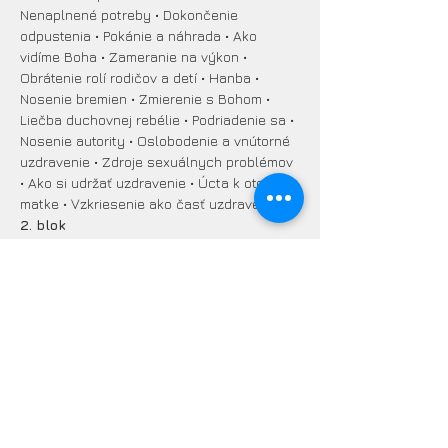
Nenaplnené potreby • Dokončenie 
odpustenia • Pokánie a náhrada • Ako 
vidíme Boha • Zameranie na výkon • 
Obrátenie rolí rodičov a detí • Hanba • 
Nosenie bremien • Zmierenie s Bohom • 
Liečba duchovnej rebélie • Podriadenie sa • 
Nosenie autority • Oslobodenie a vnútorné 
uzdravenie • Zdroje sexuálnych problémov 
• Ako si udržať uzdravenie • Úcta k otcovi a 
matke • Vzkriesenie ako časť uzdravenia •
2. blok
• 
Dedičný hriech
 • 
Duchovné zajatectvo
 • 
Pevnosti v našej mysli
 • 
Obnovenie 
základov detstva
 • 
Popieranie
 • 
Problémy 
prenatálneho obdobia a ranného detstva
 • 
Emocionálne zneužívanie
 • 
Nevyriešený 
zármutok
 • 
Zdroje sexuálnych problémov
 • 
Duchovná nevera
 • 
Zmierenie
 • 
Podoby 
lásky
 • 
Uzdravenie z následkov okultizmu
 • 
Uzdravenie sexuálne zneužívaných
 • 
Profil 
zneužívajúceho
 • 
Modlitba za uvoľnenie 