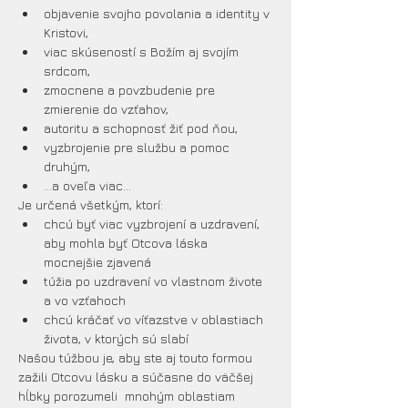
objavenie svojho povolania a identity v 
Kristovi,
viac skúseností s Božím aj svojím 
srdcom,
zmocnene a povzbudenie pre 
zmierenie do vzťahov,
autoritu a schopnosť žiť pod ňou,
vyzbrojenie pre službu a pomoc 
druhým,
…a oveľa viac...
Je určená všetkým, ktorí:
chcú byť viac vyzbrojení a uzdravení, 
aby mohla byť Otcova láska 
mocnejšie zjavená
túžia po uzdravení vo vlastnom živote 
a vo vzťahoch
chcú kráčať vo víťazstve v oblastiach 
života, v ktorých sú slabí
Našou túžbou je, aby ste aj touto formou 
zažili Otcovu lásku a súčasne do väčšej 
hĺbky porozumeli  mnohým oblastiam 