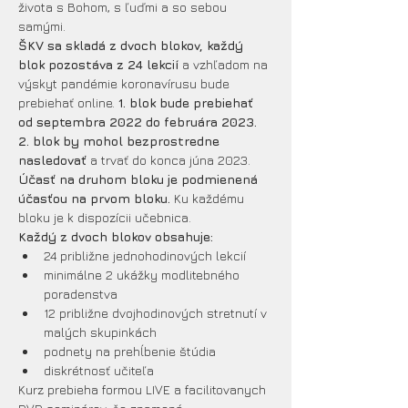
života s Bohom, s ľuďmi a so sebou 
samými. 
ŠKV
sa skladá z dvoch blokov, každý 
blok pozostáva z 24 lekcií 
a vzhľadom na 
výskyt pandémie koronavírusu bude 
prebiehať online. 
1. blok bude prebiehať 
od septembra 2022 do februára 2023.
2. blok by mohol bezprostredne 
nasledovať 
a trvať do konca júna 2023. 
Účasť na druhom bloku je podmienená 
účasťou na prvom bloku. 
Ku každému 
bloku je k dispozícii učebnica.
Každý z dvoch blokov obsahuje:
24 približne jednohodinových lekcií
minimálne 2 ukážky modlitebného 
poradenstva
12 približne dvojhodinových stretnutí v 
malých skupinkách
podnety na prehĺbenie štúdia
diskrétnosť učiteľa
Kurz prebieha formou LIVE a facilitovanych 