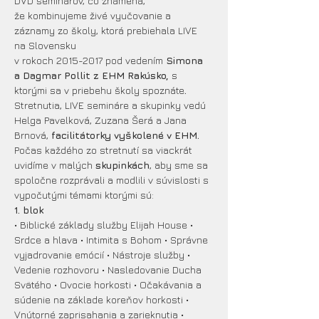
DVD seminárov, čo znamená,
že kombinujeme živé vyučovanie a 
záznamy zo školy, ktorá prebiehala LIVE 
na Slovensku
v rokoch 2015-2017 pod vedením 
Simona 
a Dagmar Pollit z EHM Rakúsko, 
s 
ktorými sa v priebehu školy spoznáte
. 
Stretnutia, LIVE semináre a skupinky vedú 
Helga Pavelková, Zuzana Šerá a Jana 
Brnová, 
facilitátorky vyškolené v EHM. 
Počas každého zo stretnutí sa viackrát 
uvidíme v malých 
skupinkách
, aby sme sa 
spoločne rozprávali a modlili v súvislosti s 
vypočutými témami ktorými sú:
1. blok
• Biblické základy služby Elijah House • 
Srdce a hlava • Intimita s Bohom • Správne 
vyjadrovanie emócií • Nástroje služby • 
Vedenie rozhovoru • Nasledovanie Ducha 
Svätého • Ovocie horkosti • Očakávania a 
súdenie na základe koreňov horkosti • 
Vnútorné zaprisahania a zarieknutia • 